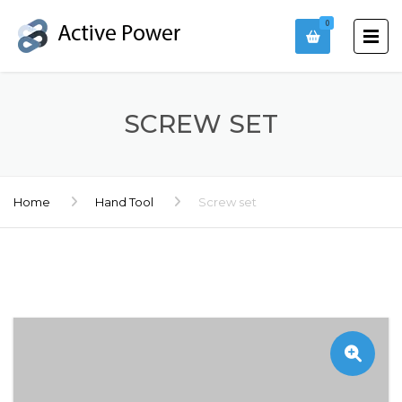
0
SCREW SET
Home
Hand Tool
Screw set