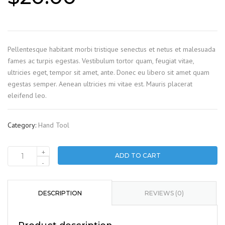
Pellentesque habitant morbi tristique senectus et netus et malesuada
fames ac turpis egestas. Vestibulum tortor quam, feugiat vitae,
ultricies eget, tempor sit amet, ante. Donec eu libero sit amet quam
egestas semper. Aenean ultricies mi vitae est. Mauris placerat
eleifend leo.
Category:
Hand Tool
+
ADD TO CART
Screw
-
set
quantity
DESCRIPTION
REVIEWS (0)