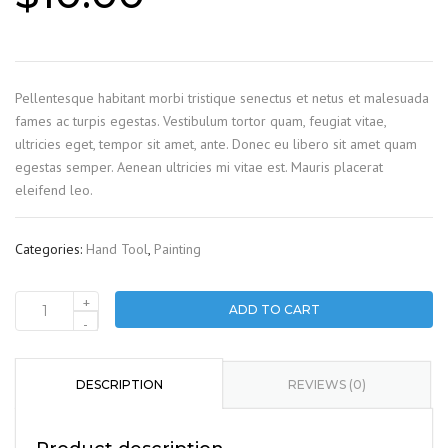
Pellentesque habitant morbi tristique senectus et netus et malesuada
fames ac turpis egestas. Vestibulum tortor quam, feugiat vitae,
ultricies eget, tempor sit amet, ante. Donec eu libero sit amet quam
egestas semper. Aenean ultricies mi vitae est. Mauris placerat
eleifend leo.
Categories:
Hand Tool
,
Painting
+
ADD TO CART
Colour
-
roller
quantity
DESCRIPTION
REVIEWS (0)